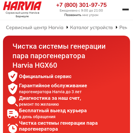
+7 (800) 301-97-75
Ежедневно с 9:00 до 21:00
Сервисный центр Harvia
в
Позвонить
мне утром
Барнауле
Сервисный центр Harvia
Каталог устройств
Ремон
Чистка системы генерации
пара парогенератора
Harvia HGX60
Официальный сервис
Гарантийное обслуживание
парогенератора Harvia до 3 лет
Диагностика за наш счет,
ремонт по желанию
Бесплатный выезд курьера
в день обращения
Чистка системы генерации пара
парогенератора