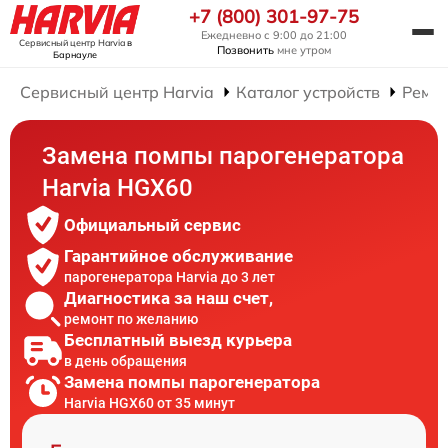
+7 (800) 301-97-75
Ежедневно с 9:00 до 21:00
Сервисный центр Harvia
в
Позвонить
мне утром
Барнауле
Сервисный центр Harvia
Каталог устройств
Ремон
Замена помпы парогенератора
Harvia HGX60
Официальный сервис
Гарантийное обслуживание
парогенератора Harvia до 3 лет
Диагностика за наш счет,
ремонт по желанию
Бесплатный выезд курьера
в день обращения
Замена помпы парогенератора
Harvia HGX60 от 35 минут