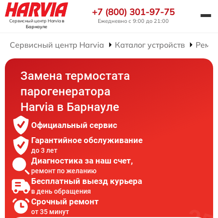
+7 (800) 301-97-75
Ежедневно с 9:00 до 21:00
Сервисный центр Harvia
в
Барнауле
Сервисный центр Harvia
Каталог устройств
Ремон
Замена термостата
парогенератора
Harvia в Барнауле
Официальный сервис
Гарантийное обслуживание
до 3 лет
Диагностика за наш счет,
ремонт по желанию
Бесплатный выезд курьера
в день обращения
Срочный ремонт
от 35 минут